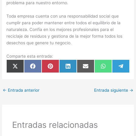
problema para nuestro entorno.
Toda empresa cuenta con una responsabilidad social que
cumplir para poder mantener entre todos el equilibrio de la
naturaleza. Confía en los mejores profesionales para el
reciclaje de residuos y gestiona de la mejor forma todos los
desechos que genere tu negocio.
Comparte esta entrada:
Compartir
Compartir
Compartir
Compartir
Compartir
Compartir
Compar
X
F
P
L
E
W
T
en
en
en
en
en
en
en
(
a
i
i
m
h
e
T
c
n
n
a
a
l
w
e
t
k
i
t
e
i
b
e
e
l
s
g
t
o
r
d
A
r
←
Entrada anterior
Entrada siguiente
→
t
o
e
I
p
a
e
k
s
n
p
m
r
t
)
Entradas relacionadas