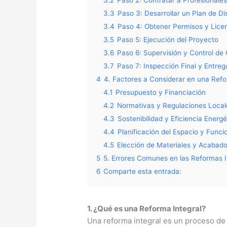
3.2
Paso 2: Contratar a Profesionales
3.3
Paso 3: Desarrollar un Plan de D
3.4
Paso 4: Obtener Permisos y Lice
3.5
Paso 5: Ejecución del Proyecto
3.6
Paso 6: Supervisión y Control de 
3.7
Paso 7: Inspección Final y Entreg
4
4. Factores a Considerar en una Refo
4.1
Presupuesto y Financiación
4.2
Normativas y Regulaciones Local
4.3
Sostenibilidad y Eficiencia Energé
4.4
Planificación del Espacio y Funci
4.5
Elección de Materiales y Acabad
5
5. Errores Comunes en las Reformas I
6
Comparte esta entrada:
1. ¿Qué es una Reforma Integral?
Una reforma integral es un proceso de