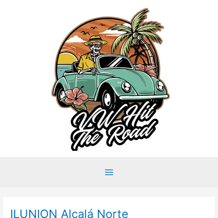
Ir
al
contenido
Main
Menu
ILUNION Alcalá Norte