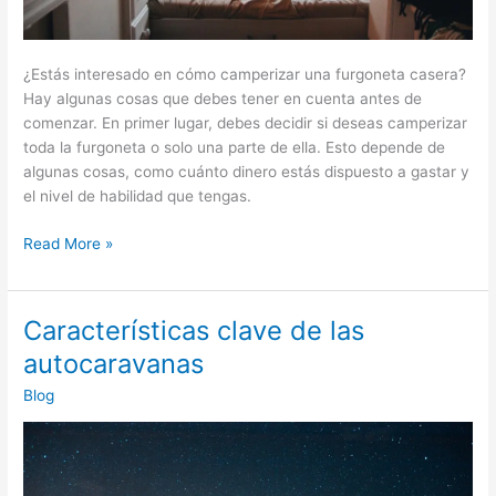
¿Estás interesado en cómo camperizar una furgoneta casera?
Hay algunas cosas que debes tener en cuenta antes de
comenzar. En primer lugar, debes decidir si deseas camperizar
toda la furgoneta o solo una parte de ella. Esto depende de
algunas cosas, como cuánto dinero estás dispuesto a gastar y
el nivel de habilidad que tengas.
Cómo
Read More »
camperizar
una
furgoneta
Características clave de las
de
autocaravanas
forma
casera
Blog