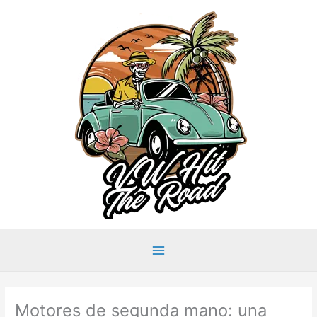
Ir
al
contenido
Main
Menu
Motores de segunda mano: una