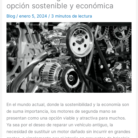
opción sostenible y económica
Blog
/
enero 5, 2024
/
3 minutos de lectura
En el mundo actual, donde la sostenibilidad y la economía son
de suma importancia, los motores de segunda mano se
presentan como una opción viable y atractiva para muchos.
Ya sea por el deseo de reparar un vehículo antiguo, la
necesidad de sustituir un motor dañado sin incurrir en grandes