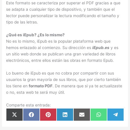
Este formato se caracteriza por superar el PDF gracias a que
se adapta a cualquier tipo de dispositivo, y también que el
lector puede personalizar la lectura modificando el tamaño y
tipo de las letras.
¿Qué es iEpub? ¿Es lo mismo?
No es lo mismo, iEpub es la popular plataforma web que
hemos enlazado al comienzo. Su dirección es
iEpub.es
y es
un sitio web donde se publican una gran variedad de libros
electrónicos, entre ellos están las obras en formato Epub.
Lo bueno de iEpub es que no cobra por compartir con sus
usuarios la gran mayoría de sus libros, que por cierto también
los tiene en
formato PDF
. De manera que si ya te actualizaste
o no, esta web te será muy útil.
Comparte esta entrada:
Compartir
Compartir
Compartir
Compartir
Compartir
Compartir
Compar
X
F
P
L
E
W
T
en
en
en
en
en
en
en
(
a
i
i
m
h
e
T
c
n
n
a
a
l
w
e
t
k
i
t
e