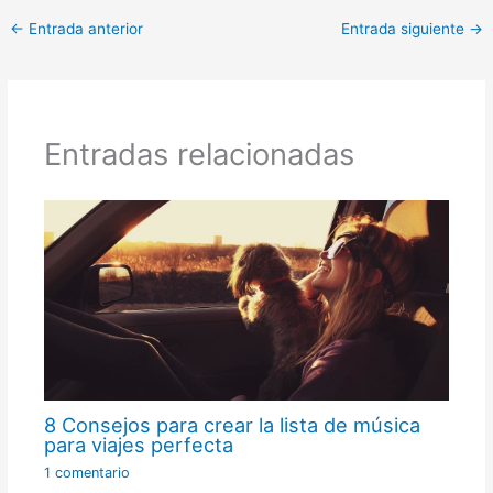
i
b
e
e
l
s
g
t
o
r
d
A
r
←
Entrada anterior
Entrada siguiente
→
t
o
e
I
p
a
e
k
s
n
p
m
r
t
)
Entradas relacionadas
8 Consejos para crear la lista de música
para viajes perfecta
1 comentario